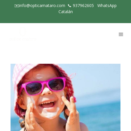
✉️info@opticamataro.com
📞
937962605
WhatsApp
Catalán