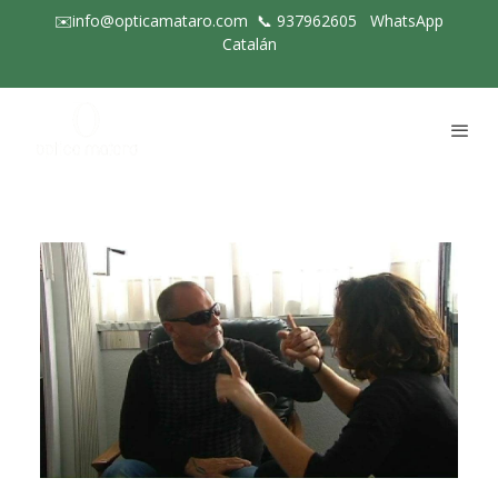
✉️info@opticamataro.com
📞
937962605
WhatsApp
Catalán